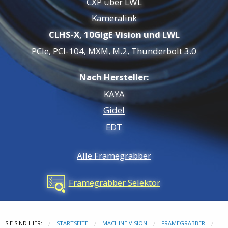
CXP über LWL
Kameralink
CLHS-X, 10GigE Vision und LWL
PCIe, PCI-104, MXM, M.2, Thunderbolt 3.0
Nach Hersteller:
KAYA
Gidel
EDT
Alle Framegrabber
Framegrabber Selektor
SIE SIND HIER:
STARTSEITE
MACHINE VISION
FRAMEGRABBER