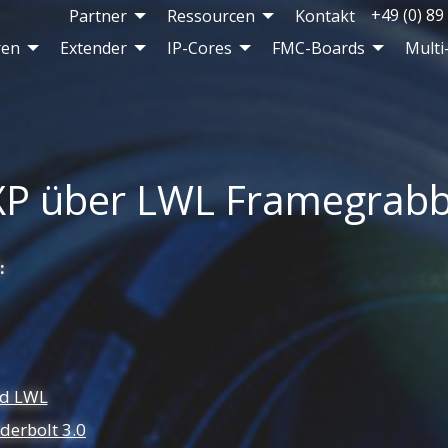
+49 (0) 89
Partner
Ressourcen
Kontakt
ren
Extender
IP-Cores
FMC-Boards
Multi
XP über LWL Framegrabb
:
nd LWL
derbolt 3.0