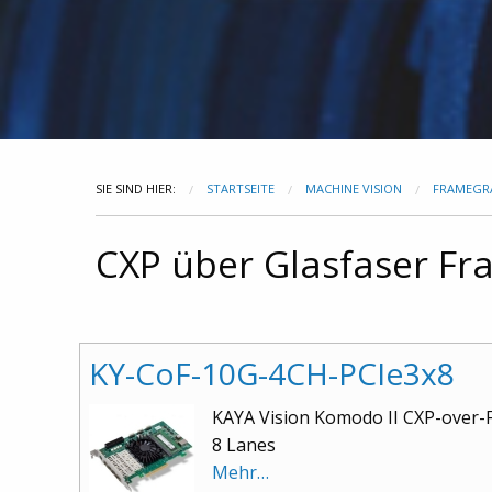
SIE SIND HIER:
STARTSEITE
MACHINE VISION
FRAMEGR
CXP über Glasfaser F
KY-CoF-10G-4CH-PCIe3x8
KAYA Vision Komodo II CXP-over-F
8 Lanes
Mehr…