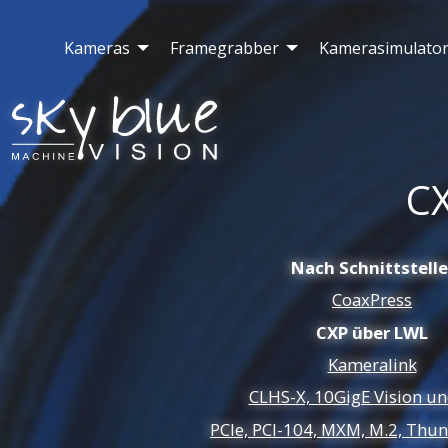
Kameras
Framegrabber
Kamerasimulato
C
Nach Schnittstelle
CoaxPress
CXP über LWL
Kameralink
CLHS-X, 10GigE Vision u
PCIe, PCI-104, MXM, M.2, Thun