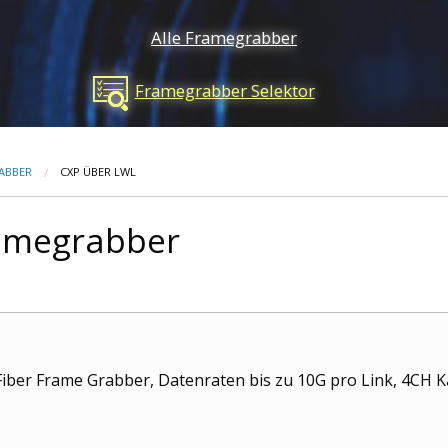
Alle Framegrabber
Framegrabber Selektor
ABBER
CXP ÜBER LWL
ramegrabber
iber Frame Grabber, Datenraten bis zu 10G pro Link, 4CH Ka