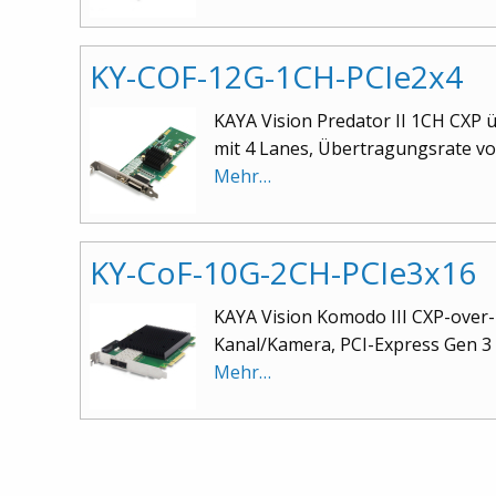
KY-COF-12G-1CH-PCIe2x4
KAYA Vision Predator II 1CH CXP ü
mit 4 Lanes, Übertragungsrate von 
Mehr…
KY-CoF-10G-2CH-PCIe3x16
KAYA Vision Komodo III CXP-over-
Kanal/Kamera, PCI-Express Gen 3 S
Mehr…