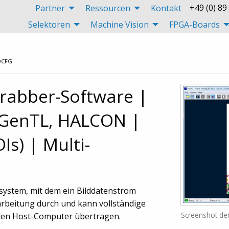
+49 (0) 89
Partner
Ressourcen
Kontakt
Selektoren
Machine Vision
FPGA-Boards
OCFG
rabber-Software |
 GenTL, HALCON |
Is) | Multi-
system, mit dem ein Bilddatenstrom
rarbeitung durch und kann vollständige
Screenshot der
f den Host-Computer übertragen.